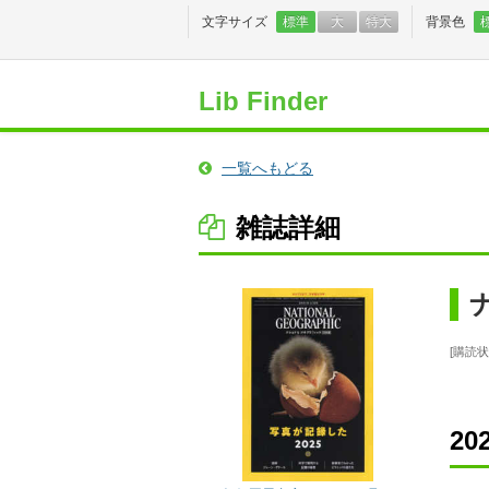
文字サイズ
標準
大
特大
背景色
Lib Finder
一覧へもどる
雑誌詳細
購読状
2