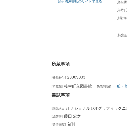
紀伊國屋書店のサイトで見る
雑誌番
巻数
刊行年
特集
所蔵事項
23009803
登録番号
枝幸町立図書館
一般・
所蔵館
配架場所
書誌事項
ナショナルジオグラフィックニ
雑誌名ヨミ
藤田 宏之
編著者
旬刊
発行頻度