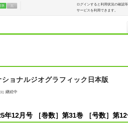
ログインすると利用状況の確認等
標準
黒
サービスを利用できます。
ナショナルジオグラフィック日本版
継続中
況
025年12月号 ［巻数］第31巻 ［号数］第1