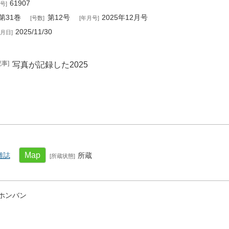
61907
号
第31巻
第12号
2025年12月号
号数
年月号
2025/11/30
月日
記事
写真が記録した2025
Map
雑誌
所蔵
所蔵状態
ホンバン