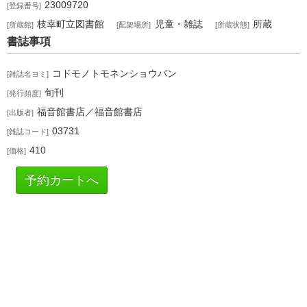
23009720
登録番号
枝幸町立図書館
児童・雑誌
所蔵
所蔵館
配架場所
所蔵状態
書誌事項
コドモノトモネンショウバン
雑誌名ヨミ
旬刊
発行頻度
福音館書店／福音館書店
出版者
03731
雑誌コード
410
価格
予約カートへ